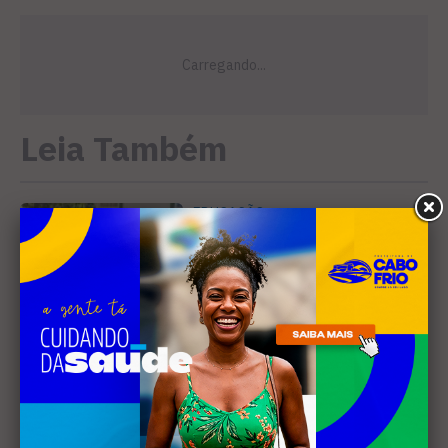
Leia Também
EDUCAÇÃO
Justiça determina que
Prefeitura de Cabo Frio
pague horas extras a
professores
MÚSICA
Banda cabo-friense
Spectrummm apresenta
músicas inéditas no Diveneta
Moto Fest neste sábado (8)