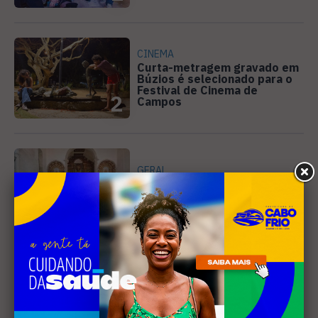
CINEMA
Curta-metragem gravado em
Búzios é selecionado para o
Festival de Cinema de
2
Campos
GERAL
Cora Coralina é tema da 9ª
edição do Leituras no Mart,
em Cabo Frio
3
GERAL
Inea confirma esgoto sem
tratamento na Laguna de
Araruama