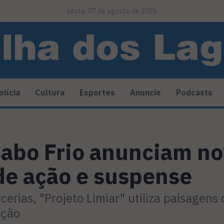
sexta, 07 de agosto de 2026
olícia
Cultura
Esportes
Anuncie
Podcasts
Cabo Frio anunciam n
de ação e suspense
cerias, "Projeto Limiar" utiliza paisagens
ução