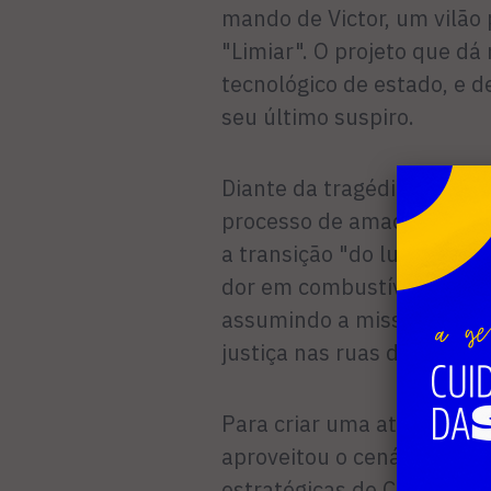
mando de Victor, um vilão
"Limiar". O projeto que dá
tecnológico de estado, e d
seu último suspiro.
Diante da tragédia de ver 
processo de amadureciment
a transição "do luto à lut
dor em combustível para tre
assumindo a missão de pro
justiça nas ruas de Cabo Fr
Para criar uma atmosfera 
aproveitou o cenário natu
estratégicas de Cabo Frio 