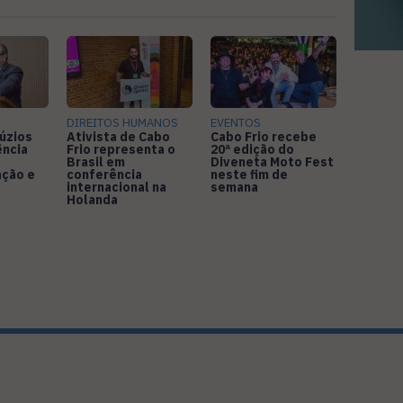
DIREITOS HUMANOS
EVENTOS
úzios
Ativista de Cabo
Cabo Frio recebe
ência
Frio representa o
20ª edição do
Brasil em
Diveneta Moto Fest
ação e
conferência
neste fim de
internacional na
semana
Holanda