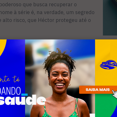
 poderoso que busca recuperar o
 nome à série é, na verdade, um segredo
e alto risco, que Héctor protegeu até o
o irmão morrer, Jack passa por um
o forçado. O tema central da história é
a", onde o protagonista transforma sua
inar e se tornar mais forte e letal,
teger o legado da família e buscar
io.
de cinema internacional, a produção
ral da região, com gravações em locações
e nas paisagens rochosas de Búzios.