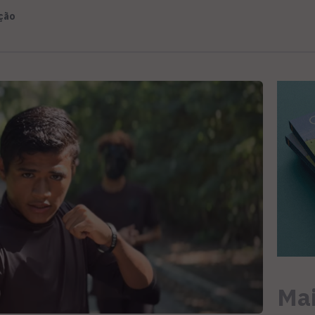
ção
Mai