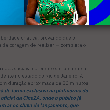
na de luta e cada diálogo foram escritos
ue a dedicação é capaz de superar a
liberdade criativa, provando que o
 da coragem de realizar — completa o
 redes sociais e promete ser um marco
dente no estado do Rio de Janeiro. A
 com duração aproximada de 30 minutos
rá de forma exclusiva na plataforma do
oficial da Cine2A, onde o público já
ntrar no clima do lançamento, que