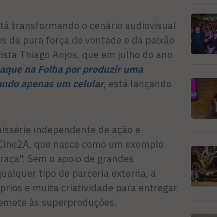
stá transformando o cenário audiovisual
és da pura força de vontade e da paixão
irista Thiago Anjos, que em julho do ano
taque na Folha por produzir uma
zando apenas um celular
, está lançando
nissérie independente de ação e
 Cine2A, que nasce como um exemplo
 raça". Sem o apoio de grandes
ualquer tipo de parceria externa, a
óprios e muita criatividade para entregar
remete às superproduções.