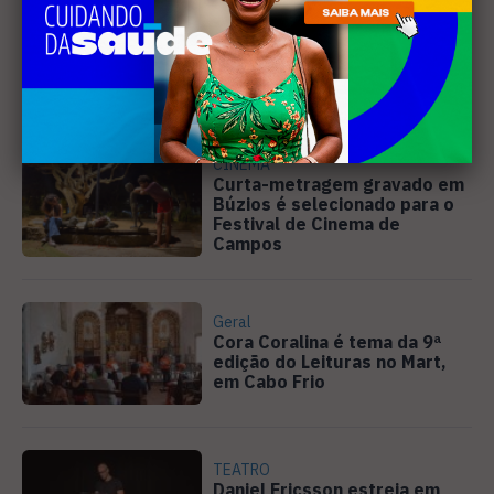
EVENTOS
Cabo Frio recebe 20ª edição
do Diveneta Moto Fest neste
fim de semana
CINEMA
Curta-metragem gravado em
Búzios é selecionado para o
Festival de Cinema de
Campos
Geral
Cora Coralina é tema da 9ª
edição do Leituras no Mart,
em Cabo Frio
TEATRO
Daniel Ericsson estreia em