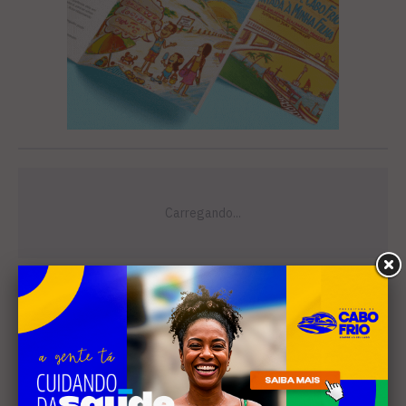
Leia Também
EDUCAÇÃO
Projeto "Interlinhas" lança
concurso de redação para
estudantes do ensino médio