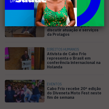
em Cabo Frio
SANEAMENTO
Câmara de Búzios aprova
audiência pública para
discutir atuação e serviços
da Prolagos
DIREITOS HUMANOS
Ativista de Cabo Frio
representa o Brasil em
conferência internacional na
Holanda
EVENTOS
Cabo Frio recebe 20ª edição
do Diveneta Moto Fest neste
fim de semana