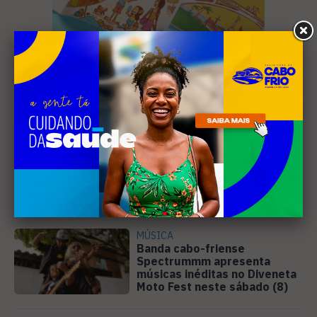
Leia Também
MÚSICA
Banda cabo-friense
Spectrummm apresenta
músicas inéditas no Diveneta
Moto Fest neste sábado (8)