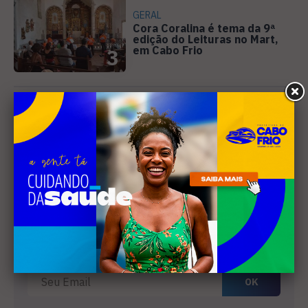
GERAL
Cora Coralina é tema da 9ª
edição do Leituras no Mart,
em Cabo Frio
3
GERAL
Inea confirma esgoto sem
tratamento na Laguna de
Araruama
4
Receba nossa
newsletter