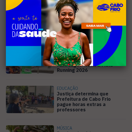
Leia Também
ESPORTE
Inscrições estão abertas
para a 2ª etapa do Circuito
Park Lagos Track & Field
Running 2026
EDUCAÇÃO
Justiça determina que
Prefeitura de Cabo Frio
pague horas extras a
professores
MÚSICA