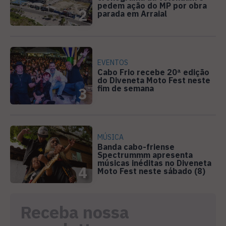
pedem ação do MP por obra
2
parada em Arraial
EVENTOS
Cabo Frio recebe 20ª edição
do Diveneta Moto Fest neste
fim de semana
3
MÚSICA
Banda cabo-friense
Spectrummm apresenta
músicas inéditas no Diveneta
4
Moto Fest neste sábado (8)
Receba nossa