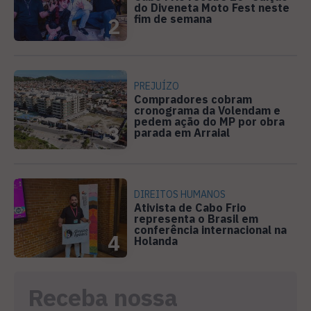
do Diveneta Moto Fest neste
fim de semana
2
PREJUÍZO
Compradores cobram
cronograma da Volendam e
pedem ação do MP por obra
3
parada em Arraial
DIREITOS HUMANOS
Ativista de Cabo Frio
representa o Brasil em
conferência internacional na
4
Holanda
Receba nossa