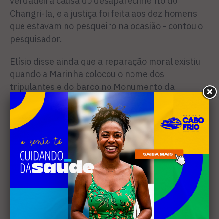
verdadeira causa do desaparecimento do
Changri-la, e a justiça foi feita aos dez homens
que estavam no pesqueiro na ocasião - contou o
pesquisador.
Elísio disse ainda que a reparação moral existiu
quando a Marinha colocou o nome dos
tripulantes e do barco no Monumento da
Segunda Guerra. Já a questão material, ele
contou que alguns membros, no início,
receberam a pensão de ex-combatente, mas não
conseguiram mantê-la. Depois, partiram para
um processo contra o governo federal que não
foi vitorioso. Em relação à Alemanha, o
historiador lembrou que o pedido de indenização
ainda está em andamento.
– Eu acredito que quem assistir ao filme vai levar