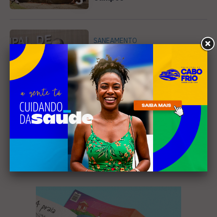
SANEAMENTO
Câmara de Búzios aprova
audiência pública para
discutir atuação e serviços
4
da Prolagos
Receba nossa
newsletter