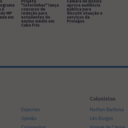
s
Projeto
Câmara de Búzios
nograma
"Interlinhas" lança
aprova audiência
 e
concurso de
pública para
 do MP
redação para
discutir atuação e
rada em
estudantes do
serviços da
ensino médio em
Prolagos
Cabo Frio
Colunistas
Esportes
Nathan Barbosa
Opinião
Léo Borges
Coronavírus
Viviane de Cássia