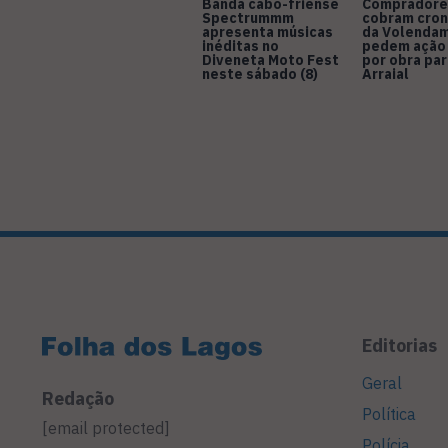
Banda cabo-friense
Compradore
Spectrummm
cobram cro
apresenta músicas
da Volendam
inéditas no
pedem ação
Diveneta Moto Fest
por obra pa
neste sábado (8)
Arraial
Editorias
Geral
Redação
Política
[email protected]
Polícia