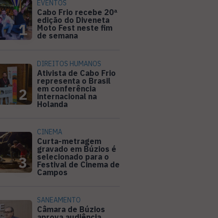
EVENTOS
Cabo Frio recebe 20ª
edição do Diveneta
1
Moto Fest neste fim
de semana
DIREITOS HUMANOS
Ativista de Cabo Frio
representa o Brasil
em conferência
2
internacional na
Holanda
CINEMA
Curta-metragem
gravado em Búzios é
selecionado para o
3
Festival de Cinema de
Campos
SANEAMENTO
Câmara de Búzios
aprova audiência