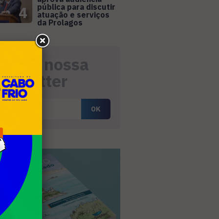
pública para discutir
4
atuação e serviços
da Prolagos
eceba nossa
ewsletter