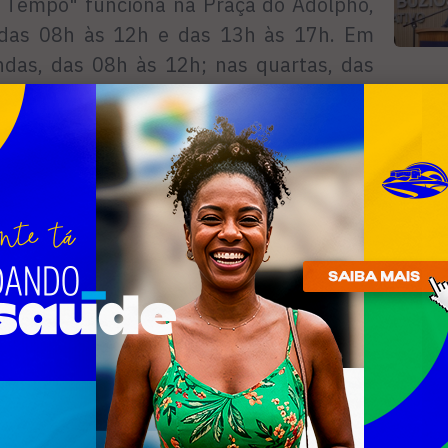
o Tempo" funciona na Praça do Adolpho,
 das 08h às 12h e das 13h às 17h. Em
ndas, das 08h às 12h; nas quartas, das
s das 08h às 12h e das 14h às 17h. No
R
, das 08h às 12h.
n
par deve realizar a inscrição no núcleo
or. Os alunos serão beneficiados com
 atividade esportiva e lanche.