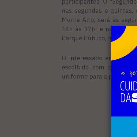
participantes. O "Segund
nas segundas e quintas,
Monte Alto, será às segu
14h às 17h; e nas sexta
Parque Público, nas terças
O interessado em partici
escolhido com o profess
uniforme para a prática da