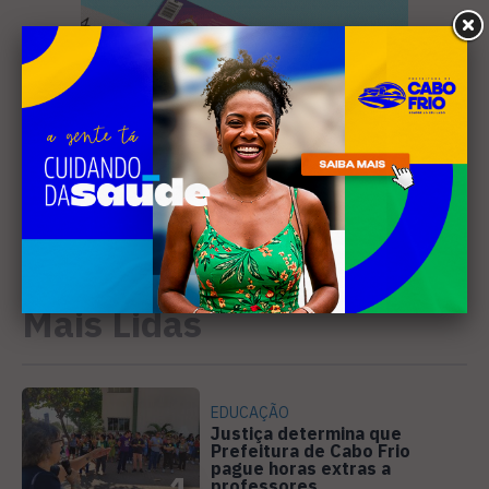
Mais Lidas
EDUCAÇÃO
Justiça determina que
Prefeitura de Cabo Frio
pague horas extras a
1
professores