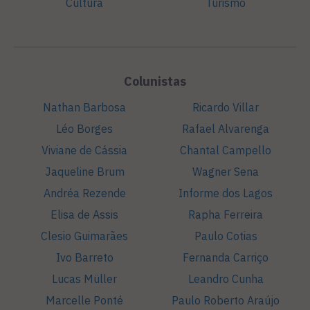
Cultura
Turismo
Colunistas
Nathan Barbosa
Ricardo Villar
Léo Borges
Rafael Alvarenga
Viviane de Cássia
Chantal Campello
Jaqueline Brum
Wagner Sena
Andréa Rezende
Informe dos Lagos
Elisa de Assis
Rapha Ferreira
Clesio Guimarães
Paulo Cotias
Ivo Barreto
Fernanda Carriço
Lucas Müller
Leandro Cunha
Marcelle Ponté
Paulo Roberto Araújo