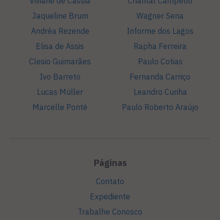
Viviane de Cássia
Chantal Campello
Jaqueline Brum
Wagner Sena
Andréa Rezende
Informe dos Lagos
Elisa de Assis
Rapha Ferreira
Clesio Guimarães
Paulo Cotias
Ivo Barreto
Fernanda Carriço
Lucas Müller
Leandro Cunha
Marcelle Ponté
Paulo Roberto Araújo
Páginas
Contato
Expediente
Trabalhe Conosco