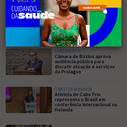
EDUCAÇÃO
Projeto "Interlinhas" lança
concurso de redação para
estudantes do ensino médio
em Cabo Frio
SANEAMENTO
Câmara de Búzios aprova
audiência pública para
discutir atuação e serviços
da Prolagos
DIREITOS HUMANOS
Ativista de Cabo Frio
representa o Brasil em
conferência internacional na
Holanda