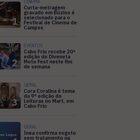
CINEMA
Curta-metragem
gravado em Búzios é
selecionado para o
1
Festival de Cinema de
Campos
EVENTOS
Cabo Frio recebe 20ª
edição do Diveneta
2
Moto Fest neste fim
de semana
GERAL
Cora Coralina é tema
da 9ª edição do
3
Leituras no Mart, em
Cabo Frio
GERAL
Inea confirma esgoto
sem tratamento na