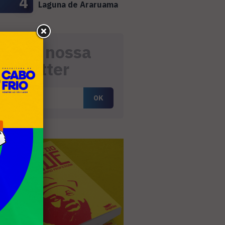
4
Laguna de Araruama
eceba nossa
ewsletter