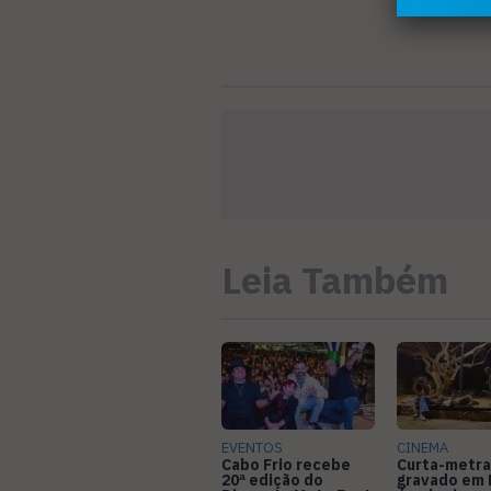
Leia Também
EVENTOS
CINEMA
Cabo Frio recebe
Curta-metr
20ª edição do
gravado em 