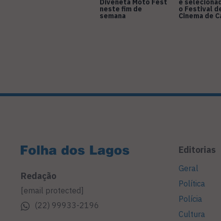
Diveneta Moto Fest
é seleciona
neste fim de
o Festival d
semana
Cinema de 
Editorias
Geral
Redação
Política
[email protected]
Polícia
(22) 99933-2196
Cultura