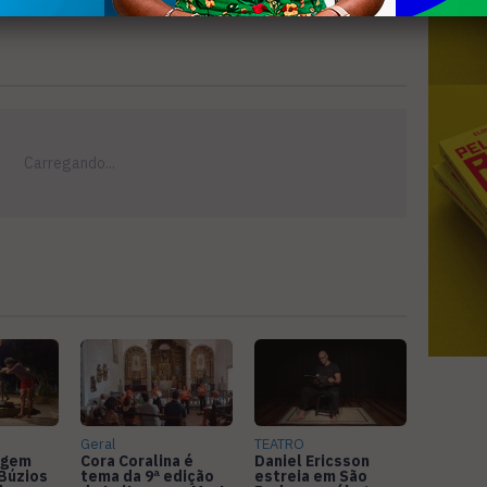
Geral
TEATRO
agem
Cora Coralina é
Daniel Ericsson
Búzios
tema da 9ª edição
estreia em São