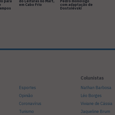
do para
do Leituras no Mart,
Pedro monólogo
e
em Cabo Frio
com adaptação de
Campos
Dostoiévski
Colunistas
Esportes
Nathan Barbosa
Opinião
Léo Borges
Coronavírus
Viviane de Cássia
Turismo
Jaqueline Brum