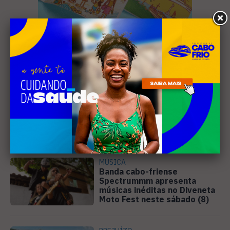
Leia Também
MÚSICA
Banda cabo-friense
Spectrummm apresenta
músicas inéditas no Diveneta
Moto Fest neste sábado (8)