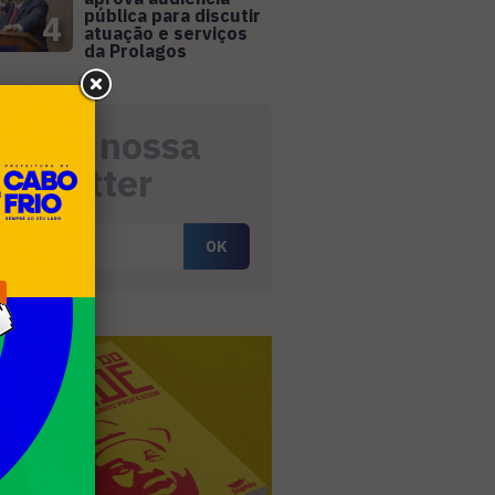
pública para discutir
4
atuação e serviços
da Prolagos
eceba nossa
ewsletter