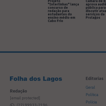
Projeto
Câmara de B
"Interlinhas" lança
aprova audi
concurso de
pública para
redação para
discutir atu
estudantes do
serviços da
ensino médio em
Prolagos
Cabo Frio
Editorias
Geral
Redação
Política
[email protected]
Polícia
(22) 99933-2196