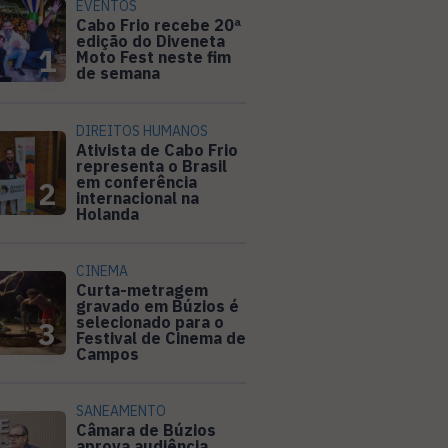
EVENTOS
Cabo Frio recebe 20ª
edição do Diveneta
1
Moto Fest neste fim
de semana
DIREITOS HUMANOS
Ativista de Cabo Frio
representa o Brasil
em conferência
2
internacional na
Holanda
CINEMA
Curta-metragem
gravado em Búzios é
selecionado para o
3
Festival de Cinema de
Campos
SANEAMENTO
Câmara de Búzios
aprova audiência