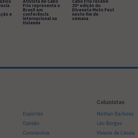
úzios
Ativista de Cabo
Cabo Frio recebe
ência
Frio representa o
20ª edição do
Brasil em
Diveneta Moto Fest
ação e
conferência
neste fim de
internacional na
semana
Holanda
Colunistas
Esportes
Nathan Barbosa
Opinião
Léo Borges
Coronavírus
Viviane de Cássia