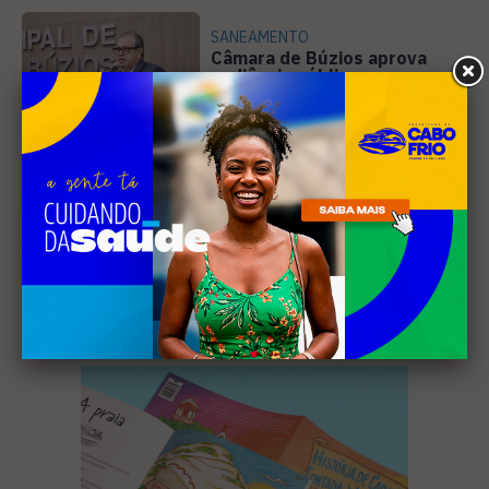
SANEAMENTO
Câmara de Búzios aprova
audiência pública para
discutir atuação e serviços
4
da Prolagos
Receba nossa
newsletter