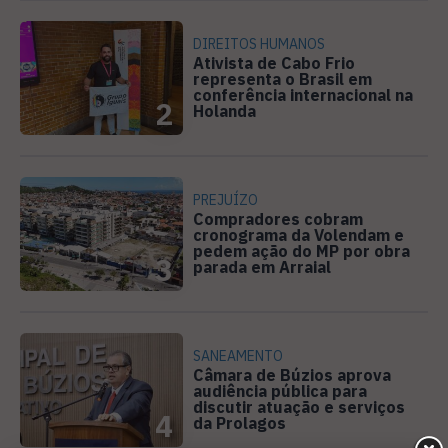
DIREITOS HUMANOS
Ativista de Cabo Frio
representa o Brasil em
conferência internacional na
2
Holanda
PREJUÍZO
Compradores cobram
cronograma da Volendam e
pedem ação do MP por obra
3
parada em Arraial
SANEAMENTO
Câmara de Búzios aprova
audiência pública para
discutir atuação e serviços
4
da Prolagos