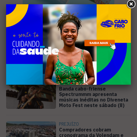
Leia Também
MÚSICA
Banda cabo-friense
Spectrummm apresenta
músicas inéditas no Diveneta
Moto Fest neste sábado (8)
PREJUÍZO
Compradores cobram
cronograma da Volendam e