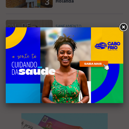
3
Holanda
SANEAMENTO
Câmara de Búzios aprova
audiência pública para
discutir atuação e serviços
4
da Prolagos
Receba nossa
newsletter