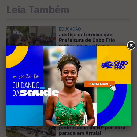
Leia Também
EDUCAÇÃO
Justiça determina que
Prefeitura de Cabo Frio
pague horas extras a
professores
MÚSICA
Banda cabo-friense
Spectrummm apresenta
músicas inéditas no Diveneta
Moto Fest neste sábado (8)
PREJUÍZO
Compradores cobram
cronograma da Volendam e
pedem ação do MP por obra
parada em Arraial