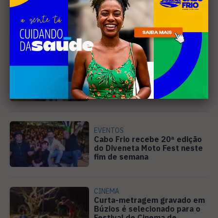
Leia Também
DIREITOS HUMANOS
Ativista de Cabo Frio
representa o Brasil em
conferência internacional na
Holanda
EVENTOS
Cabo Frio recebe 20ª edição
do Diveneta Moto Fest neste
fim de semana
CINEMA
Curta-metragem gravado em
Búzios é selecionado para o
Festival de Cinema de