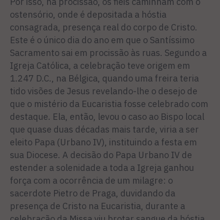
Por isso, na procissão, os fieis caminham com o
ostensório, onde é depositada a hóstia
consagrada, presença real do corpo de Cristo.
Este é o único dia do ano em que o Santíssimo
Sacramento sai em procissão às ruas. Segundo a
Igreja Católica, a celebração teve origem em
1.247 D.C., na Bélgica, quando uma freira teria
tido visões de Jesus revelando-lhe o desejo de
que o mistério da Eucaristia fosse celebrado com
destaque. Ela, então, levou o caso ao Bispo local
que quase duas décadas mais tarde, viria a ser
eleito Papa (Urbano IV), instituindo a festa em
sua Diocese. A decisão do Papa Urbano IV de
estender a solenidade a toda a Igreja ganhou
força com a ocorrência de um milagre: o
sacerdote Pietro de Praga, duvidando da
presença de Cristo na Eucaristia, durante a
celebração da Missa viu brotar sangue da hóstia