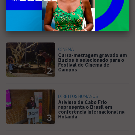
EVENTOS
Cabo Frio recebe 20ª edição
do Diveneta Moto Fest neste
fim de semana
1
CINEMA
Curta-metragem gravado em
Búzios é selecionado para o
Festival de Cinema de
2
Campos
DIREITOS HUMANOS
Ativista de Cabo Frio
representa o Brasil em
conferência internacional na
3
Holanda