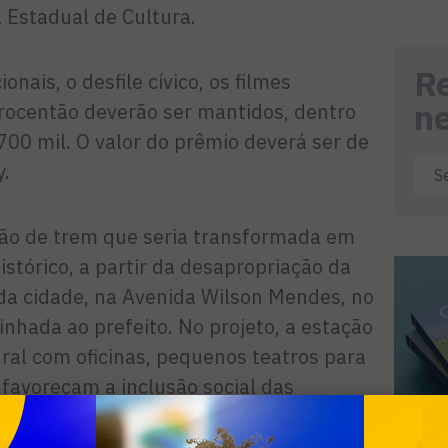
 Estadual de Cultura.
R
onais, o desfile cívico, os filmes
n
trocentão deverão ser mantidos, dentro
00 mil. O valor do prêmio deverá ser de
y.
ção de trem que seria transformada em
stórico, a partir da desapropriação da
 da cidade, na Avenida Wilson Mendes, no
nhada ao prefeito. No projeto, a estação
ral com oficinas, pequenos teatros para
 favoreçam a inclusão social das
 Está previsto ainda a reestruturação da
iblioteca e a Fonte do Itajuru. Outra