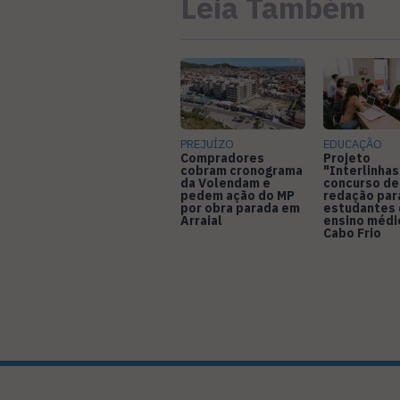
Leia Também
PREJUÍZO
EDUCAÇÃO
Compradores
Projeto
cobram cronograma
"Interlinhas
da Volendam e
concurso de
pedem ação do MP
redação par
por obra parada em
estudantes
Arraial
ensino médi
Cabo Frio