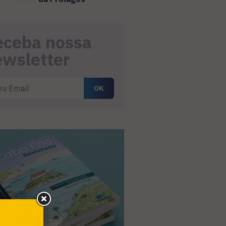
eceba nossa
ewsletter