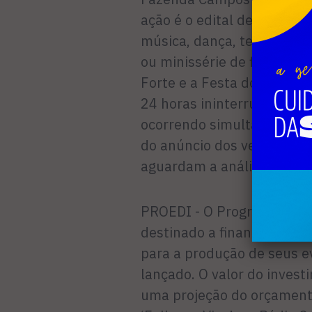
ação é o edital de prêmios
música, dança, teatro) no 
ou minissérie de filme sob
Forte e a Festa dos Povos 
24 horas ininterruptas de 
ocorrendo simultaneamente
do anúncio dos vencedore
aguardam a análise do pref
PROEDI - O Programa de Ed
destinado a financiar e cap
para a produção de seus e
lançado. O valor do investi
uma projeção do orçament