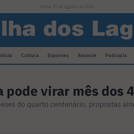
sexta, 07 de agosto de 2026
olícia
Cultura
Esportes
Anuncie
Podcasts
a pode virar mês dos 
meses do quarto centenário, propostas ai