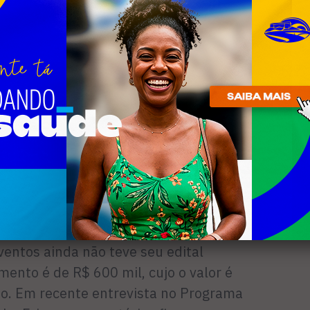
 Cabo Frio Quatrocentão (acervo de
valor de R$ 700 mil reais. A encenação
re a fundação da cidade no Canto do
Tradicionais, além do Viradão Cultural -
várias atrações artísticas da cidade
 em diversos pontos do município - e
s do prêmio “Cabo Frio Quatrocentão”
eito.
itais da Secretaria de Cultura
acitar o setor cultural a captar verbas
ventos ainda não teve seu edital
mento é de R$ 600 mil, cujo o valor é
o. Em recente entrevista no Programa