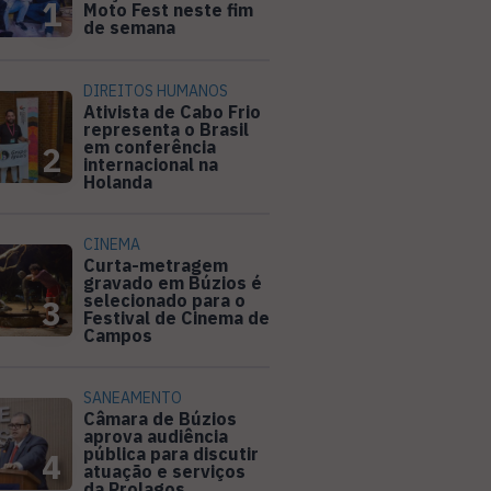
1
Moto Fest neste fim
de semana
DIREITOS HUMANOS
Ativista de Cabo Frio
representa o Brasil
em conferência
2
internacional na
Holanda
CINEMA
Curta-metragem
gravado em Búzios é
selecionado para o
3
Festival de Cinema de
Campos
SANEAMENTO
Câmara de Búzios
aprova audiência
pública para discutir
4
atuação e serviços
da Prolagos