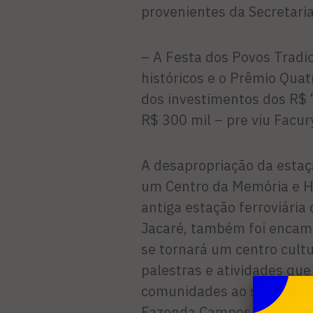
provenientes da Secretaria
– A Festa dos Povos Tradici
históricos e o Prêmio Qua
dos investimentos dos R$ 7
R$ 300 mil – pre viu Facur
A desapropriação da esta
um Centro da Memória e Hi
antiga estação ferroviária
Jacaré, também foi encami
se tornará um centro cultu
palestras e atividades que
comunidades ao seu redor.
Fazenda Campos Novos, a b