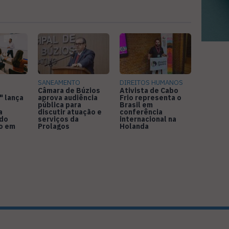
SANEAMENTO
DIREITOS HUMANOS
Câmara de Búzios
Ativista de Cabo
" lança
aprova audiência
Frio representa o
pública para
Brasil em
a
discutir atuação e
conferência
 do
serviços da
internacional na
o em
Prolagos
Holanda