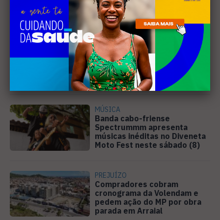
Leia Também
EDUCAÇÃO
Justiça determina que
Prefeitura de Cabo Frio
pague horas extras a
professores
MÚSICA
Banda cabo-friense
Spectrummm apresenta
músicas inéditas no Diveneta
Moto Fest neste sábado (8)
PREJUÍZO
Compradores cobram
cronograma da Volendam e
pedem ação do MP por obra
parada em Arraial