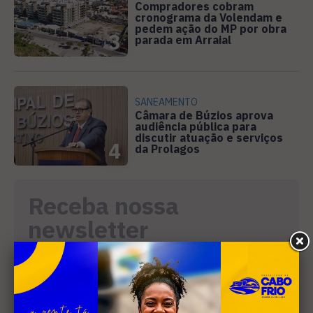
Compradores cobram
cronograma da Volendam e
pedem ação do MP por obra
3
parada em Arraial
SANEAMENTO
Câmara de Búzios aprova
audiência pública para
discutir atuação e serviços
4
da Prolagos
Receba nossa
newsletter