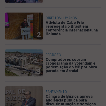
DIREITOS HUMANOS
Ativista de Cabo Frio
representa o Brasil em
conferência internacional na
2
Holanda
PREJUÍZO
Compradores cobram
cronograma da Volendam e
pedem ação do MP por obra
3
parada em Arraial
SANEAMENTO
Câmara de Búzios aprova
audiência pública para
discutir atuação e serviços