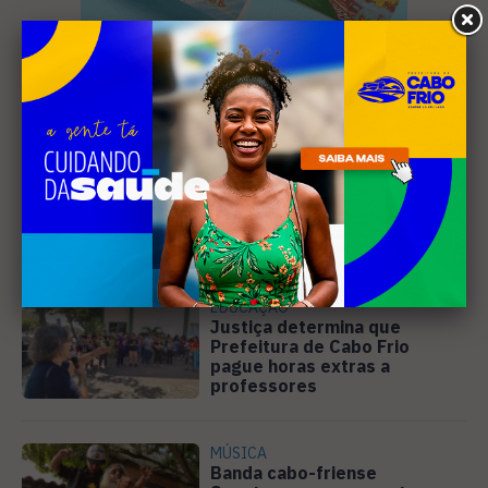
Leia Também
EDUCAÇÃO
Justiça determina que
Prefeitura de Cabo Frio
pague horas extras a
professores
MÚSICA
Banda cabo-friense