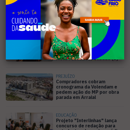
Leia Também
MÚSICA
Banda cabo-friense
Spectrummm apresenta
músicas inéditas no Diveneta
Moto Fest neste sábado (8)
PREJUÍZO
Compradores cobram
cronograma da Volendam e
pedem ação do MP por obra
parada em Arraial
EDUCAÇÃO
Projeto "Interlinhas" lança
concurso de redação para