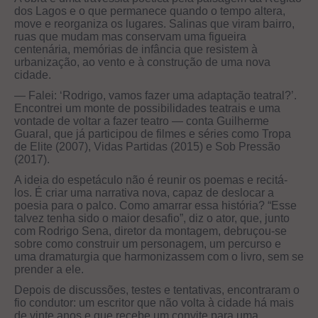
dos Lagos e o que permanece quando o tempo altera,
move e reorganiza os lugares. Salinas que viram bairro,
ruas que mudam mas conservam uma figueira
centenária, memórias de infância que resistem à
urbanização, ao vento e à construção de uma nova
cidade.
— Falei: ‘Rodrigo, vamos fazer uma adaptação teatral?’.
Encontrei um monte de possibilidades teatrais e uma
vontade de voltar a fazer teatro — conta Guilherme
Guaral, que já participou de filmes e séries como Tropa
de Elite (2007), Vidas Partidas (2015) e Sob Pressão
(2017).
A ideia do espetáculo não é reunir os poemas e recitá-
los. É criar uma narrativa nova, capaz de deslocar a
poesia para o palco. Como amarrar essa história? “Esse
talvez tenha sido o maior desafio”, diz o ator, que, junto
com Rodrigo Sena, diretor da montagem, debruçou-se
sobre como construir um personagem, um percurso e
uma dramaturgia que harmonizassem com o livro, sem se
prender a ele.
Depois de discussões, testes e tentativas, encontraram o
fio condutor: um escritor que não volta à cidade há mais
de vinte anos e que recebe um convite para uma