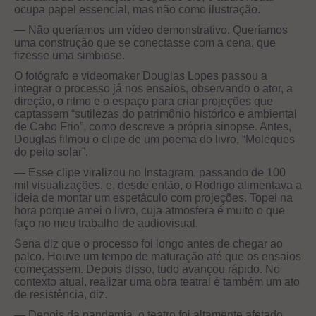
ocupa papel essencial, mas não como ilustração.
— Não queríamos um vídeo demonstrativo. Queríamos
uma construção que se conectasse com a cena, que
fizesse uma simbiose.
O fotógrafo e videomaker Douglas Lopes passou a
integrar o processo já nos ensaios, observando o ator, a
direção, o ritmo e o espaço para criar projeções que
captassem “sutilezas do patrimônio histórico e ambiental
de Cabo Frio”, como descreve a própria sinopse. Antes,
Douglas filmou o clipe de um poema do livro, “Moleques
do peito solar”.
— Esse clipe viralizou no Instagram, passando de 100
mil visualizações, e, desde então, o Rodrigo alimentava a
ideia de montar um espetáculo com projeções. Topei na
hora porque amei o livro, cuja atmosfera é muito o que
faço no meu trabalho de audiovisual.
Sena diz que o processo foi longo antes de chegar ao
palco. Houve um tempo de maturação até que os ensaios
começassem. Depois disso, tudo avançou rápido. No
contexto atual, realizar uma obra teatral é também um ato
de resistência, diz.
— Depois da pandemia, o teatro foi altamente afetado.