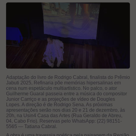
Adaptação do livro de Rodrigo Cabral, finalista do Prêmio
Jabuti 2025, Refinaria põe memórias hipersalinas em
cena num espetáculo multiartístico. No palco, o ator
Guilherme Guaral passeia entre a música do compositor
Junior Carriço e as projeções de vídeo de Dougles
Lopes. A direção é de Rodrigo Sena. As próximas
apresentações serão nos dias 20 e 21 de dezembro, às
20h, na Usin4 Casa das Artes (Rua Geraldo de Abreu,
04, Cabo Frio). Reservas pelo WhatsApp: (22) 98151-
5565 — Tatiana Cabral.
A obra é uma travessia poética pela paisagem da Região