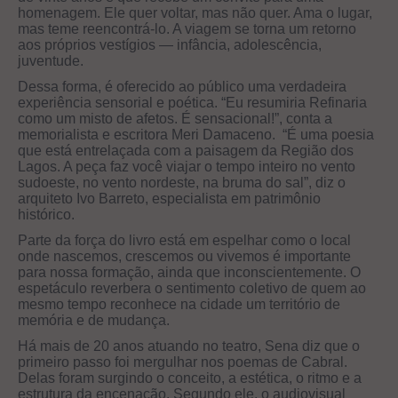
homenagem. Ele quer voltar, mas não quer. Ama o lugar,
mas teme reencontrá-lo. A viagem se torna um retorno
aos próprios vestígios — infância, adolescência,
juventude.
Dessa forma, é oferecido ao público uma verdadeira
experiência sensorial e poética. “Eu resumiria Refinaria
como um misto de afetos. É sensacional!”, conta a
memorialista e escritora Meri Damaceno. “É uma poesia
que está entrelaçada com a paisagem da Região dos
Lagos. A peça faz você viajar o tempo inteiro no vento
sudoeste, no vento nordeste, na bruma do sal”, diz o
arquiteto Ivo Barreto, especialista em patrimônio
histórico.
Parte da força do livro está em espelhar como o local
onde nascemos, crescemos ou vivemos é importante
para nossa formação, ainda que inconscientemente. O
espetáculo reverbera o sentimento coletivo de quem ao
mesmo tempo reconhece na cidade um território de
memória e de mudança.
Há mais de 20 anos atuando no teatro, Sena diz que o
primeiro passo foi mergulhar nos poemas de Cabral.
Delas foram surgindo o conceito, a estética, o ritmo e a
estrutura da encenação. Segundo ele, o audiovisual