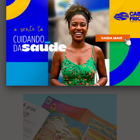
Câmara de Búzios aprova
audiência pública para
discutir atuação e serviços
4
da Prolagos
Receba nossa
newsletter