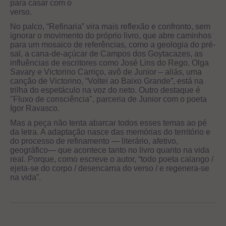
para casar com o
verso
No palco, “Refinaria” vira mais reflexão e confronto, sem
ignorar o movimento do próprio livro, que abre caminhos
para um mosaico de referências, como a geologia do pré-
sal, a cana-de-açúcar de Campos dos Goytacazes, as
influências de escritores como José Lins do Rego, Olga
Savary e Victorino Carriço, avô de Junior – aliás, uma
canção de Victorino, “Voltei ao Baixo Grande”, está na
trilha do espetáculo na voz do neto. Outro destaque é
"Fluxo de consciência", parceria de Junior com o poeta
Igor Ravasco.
Mas a peça não tenta abarcar todos esses temas ao pé
da letra. A adaptação nasce das memórias do território e
do processo de refinamento — literário, afetivo,
geográfico— que acontece tanto no livro quanto na vida
real. Porque, como escreve o autor, “todo poeta calango /
ejeta-se do corpo / desencarna do verso / e regenera-se
na vida”.