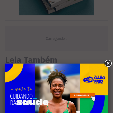
Leia Também
EDUCAÇÃO
Justiça determina que
Prefeitura de Cabo Frio
pague horas extras a
professores
MÚSICA