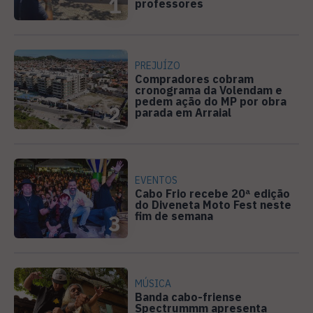
1
professores
PREJUÍZO
Compradores cobram
cronograma da Volendam e
pedem ação do MP por obra
2
parada em Arraial
EVENTOS
Cabo Frio recebe 20ª edição
do Diveneta Moto Fest neste
fim de semana
3
MÚSICA
Banda cabo-friense
Spectrummm apresenta