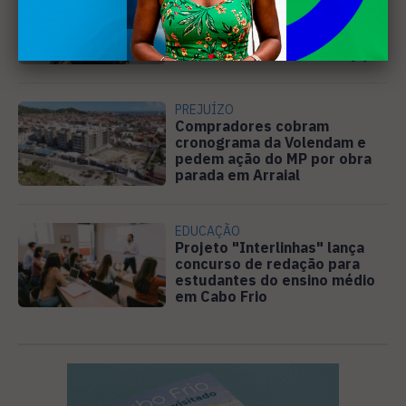
Banda cabo-friense
Spectrummm apresenta
músicas inéditas no Diveneta
Moto Fest neste sábado (8)
PREJUÍZO
Compradores cobram
cronograma da Volendam e
pedem ação do MP por obra
parada em Arraial
EDUCAÇÃO
Projeto "Interlinhas" lança
concurso de redação para
estudantes do ensino médio
em Cabo Frio