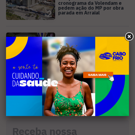
cronograma da Volendam e
pedem ação do MP por obra
2
parada em Arraial
EVENTOS
Cabo Frio recebe 20ª edição
do Diveneta Moto Fest neste
fim de semana
3
MÚSICA
Banda cabo-friense
Spectrummm apresenta
músicas inéditas no Diveneta
4
Moto Fest neste sábado (8)
Receba nossa