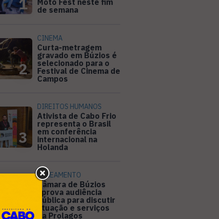
1
Moto Fest neste fim
de semana
CINEMA
Curta-metragem
gravado em Búzios é
selecionado para o
2
Festival de Cinema de
Campos
DIREITOS HUMANOS
Ativista de Cabo Frio
representa o Brasil
em conferência
3
internacional na
Holanda
SANEAMENTO
Câmara de Búzios
aprova audiência
pública para discutir
4
atuação e serviços
da Prolagos