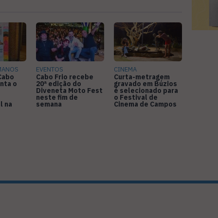
MANOS
EVENTOS
CINEMA
 Cabo
Cabo Frio recebe
Curta-metragem
nta o
20ª edição do
gravado em Búzios
Diveneta Moto Fest
é selecionado para
neste fim de
o Festival de
l na
semana
Cinema de Campos