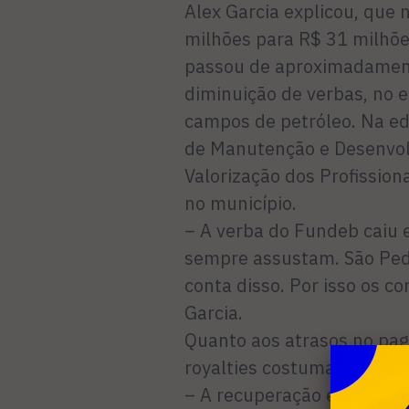
Alex Garcia explicou, que 
milhões para R$ 31 milhõe
passou de aproximadament
diminuição de verbas, no e
campos de petróleo. Na ed
de Manutenção e Desenvol
Valorização dos Profissio
no município.
– A verba do Fundeb caiu 
sempre assustam. São Pe
conta disso. Por isso os co
Garcia.
Quanto aos atrasos no pag
royalties costumam ser fei
– A recuperação é um bom 