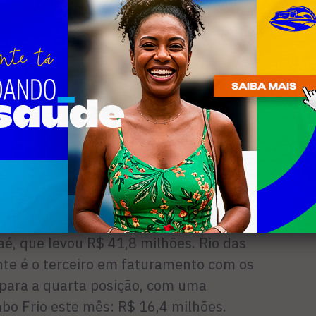
e R$ 10 a R$ 12 milhões. Mas, se a
tornar um rombo sem fim. Temos que
r estável – disse o secretário.
 Rio de Janeiro, líder de arrecadação
o país, recebeu R$ 272,13 milhões este
cia de março. Logo atrás vem o estado
turou R$ 68,5 milhões. Completam o top 5
milhões; Rio Grande do Norte (4º), com
5º), R$ 23,3 milhões.
ta-cazes é o recordista de arrecadação.
pistas recebeu R$ 54,4 milhões. Na
é, que levou R$ 41,8 milhões. Rio das
nte é o terceiro em faturamento com os
u para a quarta posição, com uma
o Frio este mês: R$ 16,4 milhões.