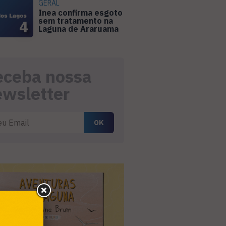
GERAL
Inea confirma esgoto
sem tratamento na
4
Laguna de Araruama
eceba nossa
ewsletter