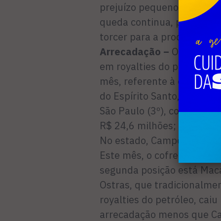
prejuízo pequeno, talvez d
queda continua, pode se 
torcer para a produção fica
Arrecadação –
O estado do
em royalties do petróleo n
mês, referente à competên
do Espírito Santo, que fa
São Paulo (3º), com R$ 31 
R$ 24,6 milhões; e Bahia (
No estado, Campos dos Goy
Este mês, o cofre dos cam
segunda posição está Maca
Ostras, que tradicionalme
royalties do petróleo, cai
arrecadação menos que Cab