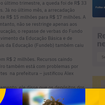
no último trimestre, a queda foi de R$ 33
s. Já no último mês, a arrecadação
e R$ 15 milhões para R$ 17 milhões. A
ntanto, não se restringe apenas aos
ucação, o repasse de verbas do Fundo
R
vimento da Educação Básica e de
n
nais da Educação (Fundeb) também caiu
em R$ 2 milhões. Recursos caindo
dro também está com problemas por
rtes na prefeitura – justificou Alex
amento, ele disse que os depósitos dos
tos entre os dias 20 e 5.
sinal. Se estabilizar o orçamento, tem