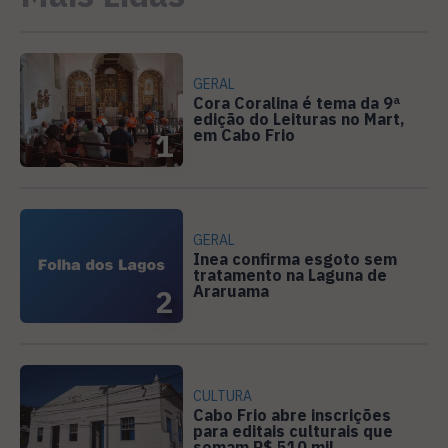
GERAL
Cora Coralina é tema da 9ª
edição do Leituras no Mart,
em Cabo Frio
1
GERAL
Inea confirma esgoto sem
tratamento na Laguna de
Araruama
2
CULTURA
Cabo Frio abre inscrições
para editais culturais que
somam R$ 510 mil