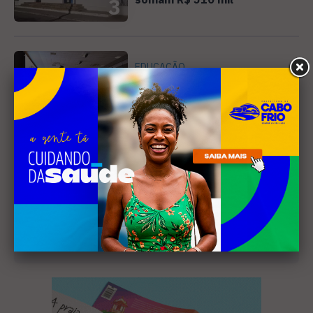
3
EDUCAÇÃO
Secretário que elevou IDEB
de 4,2 para 8,8 no Ceará vai
compartilhar estratégias em
4
Cabo Frio
Receba nossa
newsletter