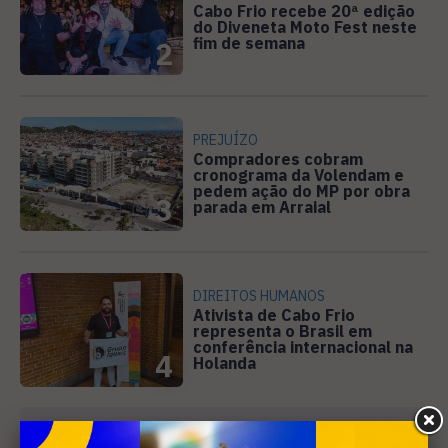
Cabo Frio recebe 20ª edição
do Diveneta Moto Fest neste
fim de semana
2
PREJUÍZO
Compradores cobram
cronograma da Volendam e
pedem ação do MP por obra
3
parada em Arraial
DIREITOS HUMANOS
Ativista de Cabo Frio
representa o Brasil em
conferência internacional na
4
Holanda
Receba nossa