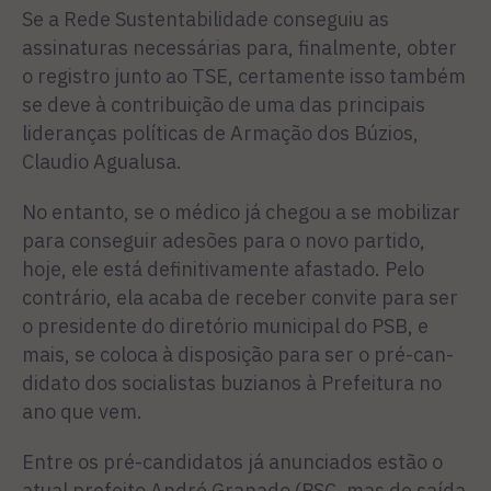
Se a Rede Sustentabilidade conseguiu as
assinaturas neces­sárias para, finalmente, obter
o registro junto ao TSE, certamen­te isso também
se deve à con­tribuição de uma das principais
lideranças políticas de Armação dos Búzios,
Claudio Agualusa.
No entanto, se o médico já chegou a se mobilizar
para con­seguir adesões para o novo parti­do,
hoje, ele está definitivamente afastado. Pelo
contrário, ela aca­ba de receber convite para ser
o presidente do diretório muni­cipal do PSB, e
mais, se coloca à disposição para ser o pré-can­
didato dos socialistas buzianos à Prefeitura no
ano que vem.
Entre os pré-candidatos já anun­ciados estão o
atual prefeito An­dré Granado (PSC, mas de saída