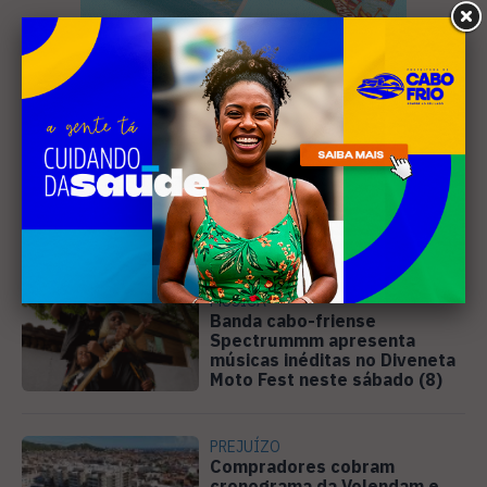
Leia Também
MÚSICA
Banda cabo-friense
Spectrummm apresenta
músicas inéditas no Diveneta
Moto Fest neste sábado (8)
PREJUÍZO
Compradores cobram
cronograma da Volendam e