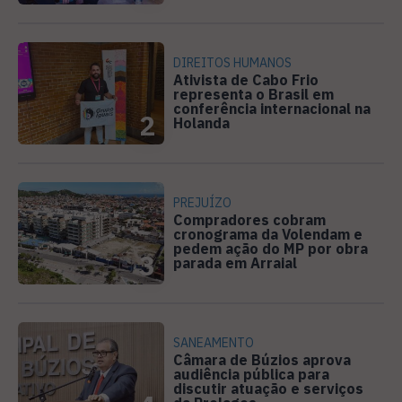
DIREITOS HUMANOS
Ativista de Cabo Frio
representa o Brasil em
conferência internacional na
2
Holanda
PREJUÍZO
Compradores cobram
cronograma da Volendam e
pedem ação do MP por obra
3
parada em Arraial
SANEAMENTO
Câmara de Búzios aprova
audiência pública para
discutir atuação e serviços