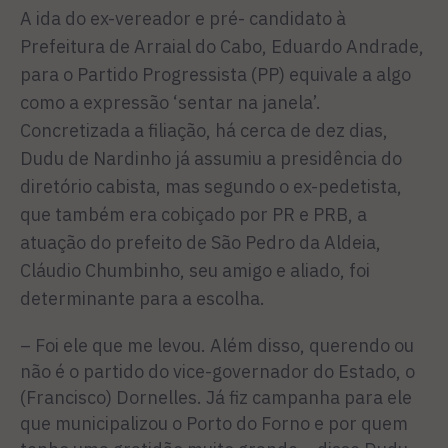
A ida do ex-vereador e pré- candidato à
Prefeitura de Arraial do Cabo, Eduardo Andrade,
para o Partido Progressista (PP) equi­vale a algo
como a expressão ‘sentar na janela’.
Concretizada a filiação, há cerca de dez dias,
Dudu de Nardinho já assumiu a presidência do
diretório cabista, mas segundo o ex-pedetista,
que também era cobiçado por PR e PRB, a
atuação do prefeito de São Pedro da Aldeia,
Cláudio Chumbinho, seu amigo e aliado, foi
determinante para a escolha.
– Foi ele que me levou. Além disso, querendo ou
não é o par­tido do vice-governador do Es­tado, o
(Francisco) Dornelles. Já fiz campanha para ele
que muni­cipalizou o Porto do Forno e por quem