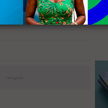
e o objetivo “é organizar a cidade para o
 que exclusivamente das nossas receitas
nha vida própria porque o em­préstimo
ta mais”.