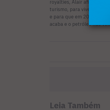
royalties, Alair afirmou qu
turismo, para viver quase
e para que em 2017 ela te
acaba e o petróleo não vol
Leia Também