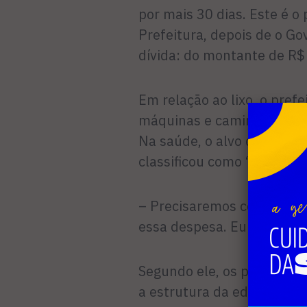
por mais 30 dias. Este é o 
Prefeitura, depois de o G
dívida: do montan­te de R$
Em relação ao lixo, o prefe
máquinas e caminhões, assi
Na saúde, o alvo dos corte
classificou como “vantagens
– Precisaremos cortar de 
essa despesa. Eu corto po
Segundo ele, os programas
a estrutura da educação e