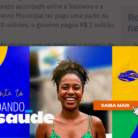
prazo accordado entre a Sa­lineira e a
R
overno Municipal ter pago uma parte da
 8 milhões, o governo pagou R$ 1 milhão.
n
ito afirmou que vai diminuir o nú­mero de
m, como a varrição e os dias de coleta.
s serão as horas extras, que o prefeito
 e privilégios”.
mui­ta gente porque temos que baixar
rque não tem como pagar – justificou.
 so­ciais serão mantidos, bem como toda
 da Saúde. Sobre a antecipação dos