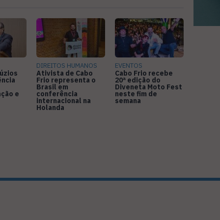
DIREITOS HUMANOS
EVENTOS
úzios
Ativista de Cabo
Cabo Frio recebe
ência
Frio representa o
20ª edição do
Brasil em
Diveneta Moto Fest
ação e
conferência
neste fim de
internacional na
semana
Holanda