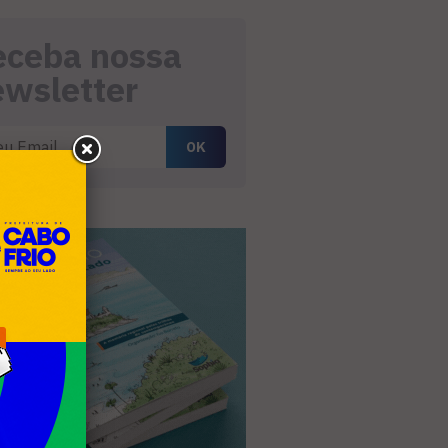
eceba nossa
ewsletter