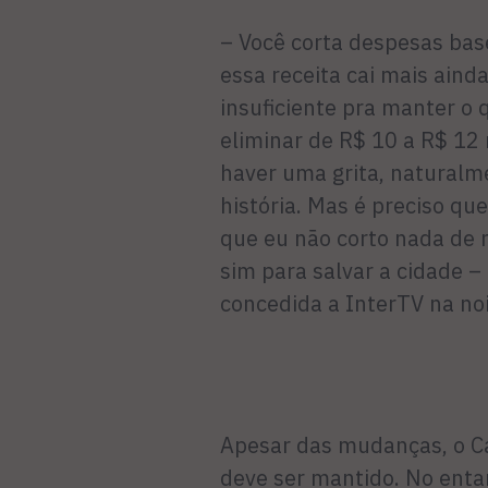
– Você corta despesas base
essa receita cai mais aind
insuficiente pra manter o 
eliminar de R$ 10 a R$ 12 
haver uma grita, natu­ral
história. Mas é preciso qu
que eu não corto nada de 
sim para salvar a cidade – 
concedida a InterTV na noi
Apesar das mudanças, o Ca
deve ser mantido. No en­t