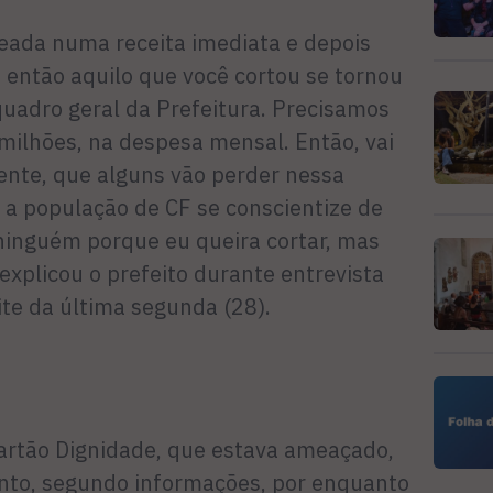
a­da numa receita imediata e de­pois
a então aquilo que você cortou se tornou
quadro geral da Prefeitura. Pre­cisamos
milhões, na despesa mensal. Então, vai
mente, que alguns vão perder nessa
e a população de CF se conscien­tize de
ninguém porque eu queira cor­tar, mas
explicou o prefeito durante en­trevista
te da última segunda (28).
r­tão Dignidade, que estava amea­çado,
anto, segundo informações, por enquanto