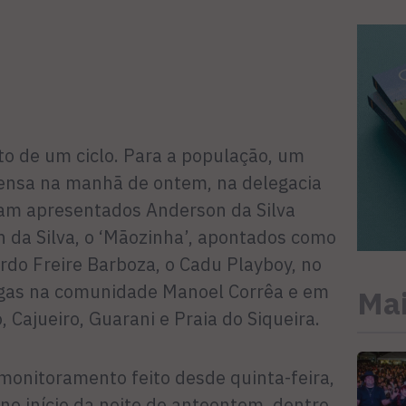
to de um ciclo. Para a população, um
prensa na manhã de ontem, na delegacia
ram apresentados Ander­son da Silva
on da Silva, o ‘Mãozinha’, apontados como
rdo Freire Barboza, o Cadu Playboy, no
gas na comunida­de Manoel Corrêa e em
Mai
 Cajueiro, Guarani e Praia do Siqueira.
o­nitoramento feito desde quinta-feira,
no início da noite de anteontem, dentro