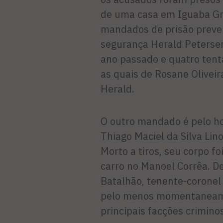
de uma casa em Iguaba Gra
mandados de prisão preven
segurança Herald Peterse
ano passado e qua­tro tenta
as quais de Rosa­ne Olivei
Herald.
O outro mandado é pelo ho­m
Thiago Maciel da Silva Li
Morto a tiros, seu cor­po 
carro no Manoel Corrêa. D
Batalhão, tenente-coronel 
pelo menos mo­mentaneame
principais fac­ções crimino