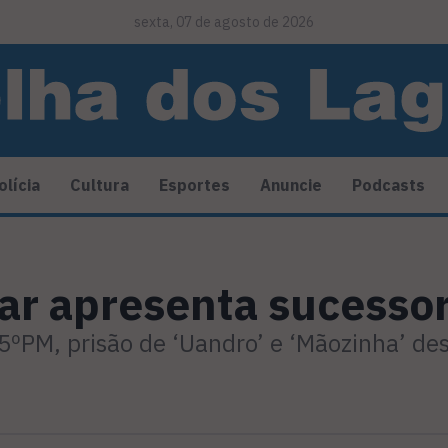
sexta, 07 de agosto de 2026
olícia
Cultura
Esportes
Anuncie
Podcasts
itar apresenta sucesso
ºPM, prisão de ‘Uandro’ e ‘Mãozinha’ desa