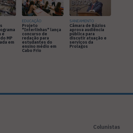
EDUCAÇÃO
SANEAMENTO
s
Projeto
Câmara de Búzios
nograma
"Interlinhas" lança
aprova audiência
 e
concurso de
pública para
 do MP
redação para
discutir atuação e
rada em
estudantes do
serviços da
ensino médio em
Prolagos
Cabo Frio
Colunistas