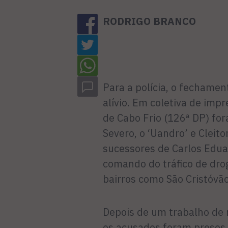
RODRIGO BRANCO
Para a polícia, o fechamen
alívio. Em coletiva de im­
de Cabo Frio (126ª DP) fo
Severo, o ‘Uandro’ e Cleit
sucessores de Carlos Edua
comando do tráfico de dro
bairros como São Cristóvão,
Depois de um trabalho de m
os acusados foram presos 