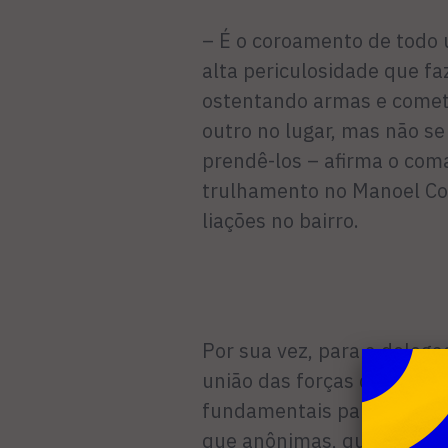
– É o coroamento de todo 
alta periculosidade que fa
ostentando armas e comet
outro no lugar, mas não s
prendê-los – afirma o com
trulhamento no Manoel Corr
liações no bairro.
Por sua vez, para a delega­
união das forças de segura
fundamentais para que tes
que anônimas, que ajudara