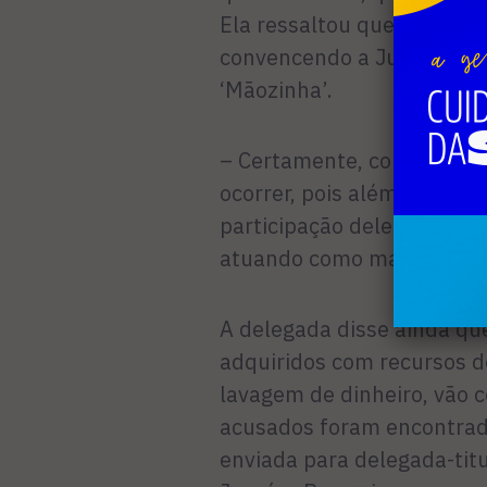
Ela ressaltou que a iniciat
convencendo a Justiça a de
‘Mãozinha’.
– Certamente, com a prisão
ocorrer, pois além desses
participação deles em outr
atuando como mandantes 
A delegada disse ainda qu
adquiridos com recursos do
lavagem de dinhei­ro, vão 
acusados fo­ram encontrad
enviada para delegada-tit