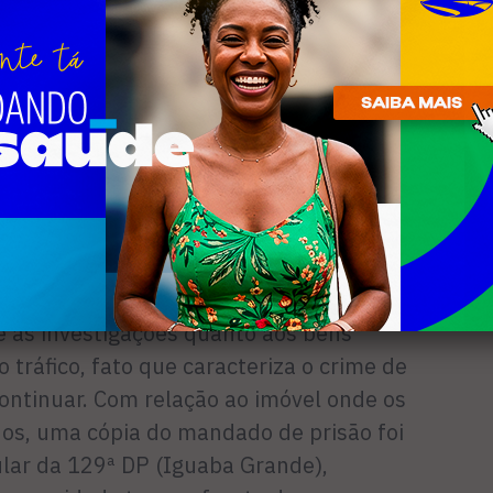
iva ajudou a reforçar o inquérito,
cretar a prisão preventiva de ‘Uandro’ e
 deles, muitos homicídios deixa­rão de
, também está sendo investigada a
os assassinatos, na maioria deles
– co­mentou.
e as investigações quanto aos bens
 tráfico, fato que caracteriza o crime de
continuar. Com relação ao imóvel onde os
os, uma cópia do mandado de prisão foi
ular da 129ª DP (Iguaba Grande),