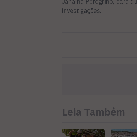
Janaína Pere­grino, para q
investigações.
Leia Também