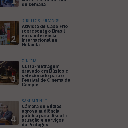
1
de semana
DIREITOS HUMANOS
Ativista de Cabo Frio
representa o Brasil
em conferência
2
internacional na
Holanda
CINEMA
Curta-metragem
gravado em Búzios é
selecionado para o
3
Festival de Cinema de
Campos
SANEAMENTO
Câmara de Búzios
aprova audiência
pública para discutir
4
atuação e serviços
da Prolagos