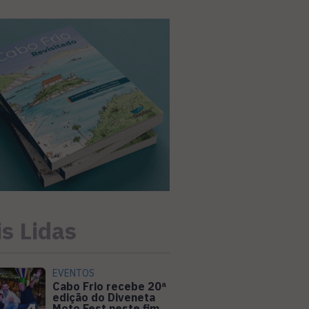
s Lidas
EVENTOS
Cabo Frio recebe 20ª
edição do Diveneta
Moto Fest neste fim