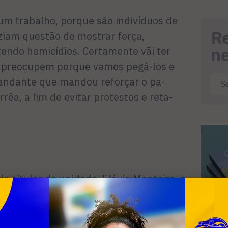
um trabalho, porque são indivíduos de
R
­ziam questão de mostrar força,
n
endo homicídios. Certamente vãi ter
e pre­ocupem porque vamos pegá-los e
an­dante que mandou reforçar o pa­
êa, a fim de evitar protestos e reta­
da-titular da unidade, Flávia Monteiro, a
nça e a credibilidade foram
temunhas fizessem as denún­cias, ainda
m a localizar o paradeiro dos acusados.