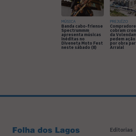
MÚSICA
PREJUÍZO
Banda cabo-friense
Compradore
Spectrummm
cobram cro
apresenta músicas
da Volendam
inéditas no
pedem ação
Diveneta Moto Fest
por obra pa
neste sábado (8)
Arraial
Editorias