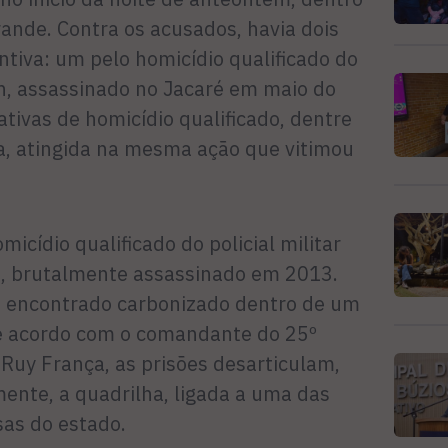
nde. Contra os acusados, havia dois
tiva: um pelo homicídio qualificado do
n, assassinado no Jacaré em maio do
tivas de homicídio qua­lificado, dentre
ra, atingida na mesma ação que vitimou
icídio qualificado do policial militar
no, brutalmente assassinado em 2013.
foi encontrado carbonizado dentro de um
e acordo com o coman­dante do 25º
Ruy França, as prisões desarticulam,
nte, a quadrilha, ligada a uma das
sas do estado.