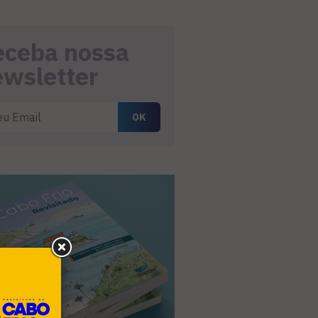
eceba nossa
ewsletter