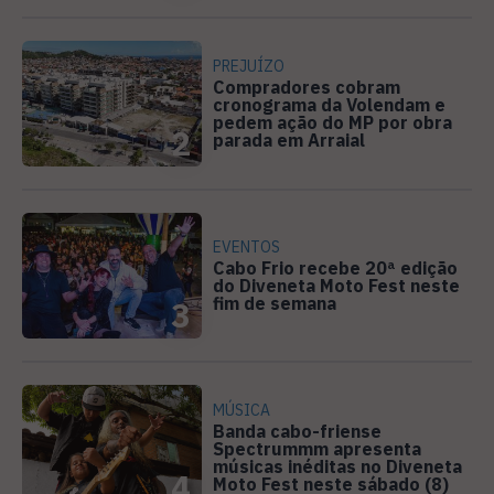
PREJUÍZO
Compradores cobram
cronograma da Volendam e
pedem ação do MP por obra
2
parada em Arraial
EVENTOS
Cabo Frio recebe 20ª edição
do Diveneta Moto Fest neste
fim de semana
3
MÚSICA
Banda cabo-friense
Spectrummm apresenta
músicas inéditas no Diveneta
4
Moto Fest neste sábado (8)