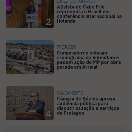
DIREITOS HUMANOS
Ativista de Cabo Frio
representa o Brasil em
conferência internacional na
2
Holanda
PREJUÍZO
Compradores cobram
cronograma da Volendam e
pedem ação do MP por obra
3
parada em Arraial
SANEAMENTO
Câmara de Búzios aprova
audiência pública para
discutir atuação e serviços
4
da Prolagos