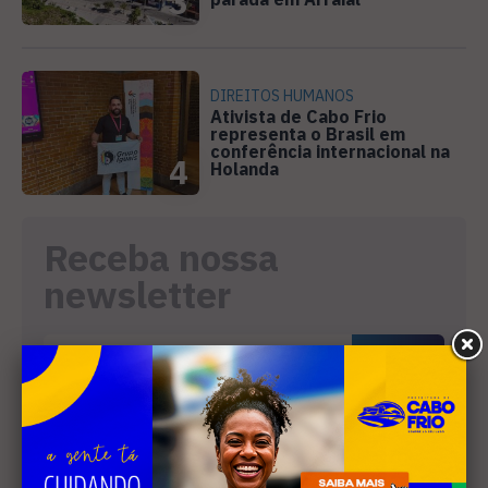
3
DIREITOS HUMANOS
Ativista de Cabo Frio
representa o Brasil em
conferência internacional na
4
Holanda
Receba nossa
newsletter