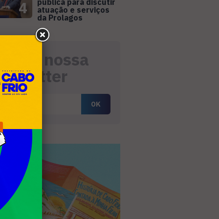
pública para discutir
4
atuação e serviços
da Prolagos
eceba nossa
ewsletter