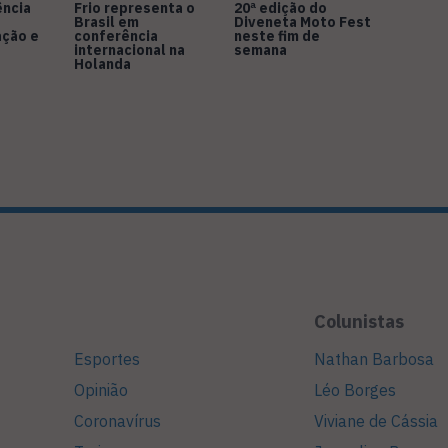
ência
Frio representa o
20ª edição do
Brasil em
Diveneta Moto Fest
ação e
conferência
neste fim de
internacional na
semana
Holanda
Colunistas
Esportes
Nathan Barbosa
Opinião
Léo Borges
Coronavírus
Viviane de Cássia