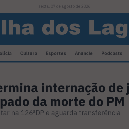
sexta, 07 de agosto de 2026
olícia
Cultura
Esportes
Anuncie
Podcasts
ermina internação de
cipado da morte do PM
ntar na 126ªDP e aguarda transferência