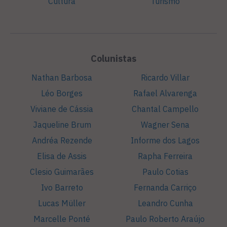
Cultura
Turismo
Colunistas
Nathan Barbosa
Ricardo Villar
Léo Borges
Rafael Alvarenga
Viviane de Cássia
Chantal Campello
Jaqueline Brum
Wagner Sena
Andréa Rezende
Informe dos Lagos
Elisa de Assis
Rapha Ferreira
Clesio Guimarães
Paulo Cotias
Ivo Barreto
Fernanda Carriço
Lucas Müller
Leandro Cunha
Marcelle Ponté
Paulo Roberto Araújo