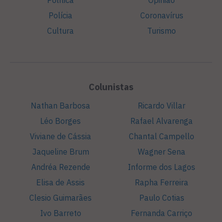
Política
Opinião
Polícia
Coronavírus
Cultura
Turismo
Colunistas
Nathan Barbosa
Ricardo Villar
Léo Borges
Rafael Alvarenga
Viviane de Cássia
Chantal Campello
Jaqueline Brum
Wagner Sena
Andréa Rezende
Informe dos Lagos
Elisa de Assis
Rapha Ferreira
Clesio Guimarães
Paulo Cotias
Ivo Barreto
Fernanda Carriço