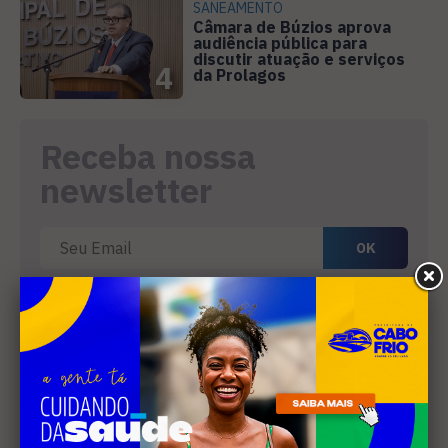
SANEAMENTO
Câmara de Búzios aprova
audiência pública para
discutir atuação e serviços
4
da Prolagos
Receba nossa
newsletter