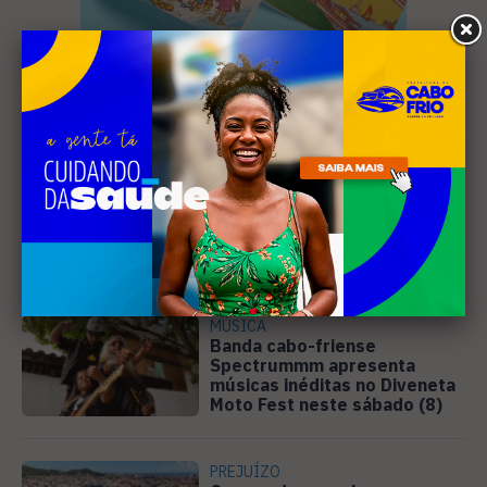
Leia Também
MÚSICA
Banda cabo-friense
Spectrummm apresenta
músicas inéditas no Diveneta
Moto Fest neste sábado (8)
PREJUÍZO