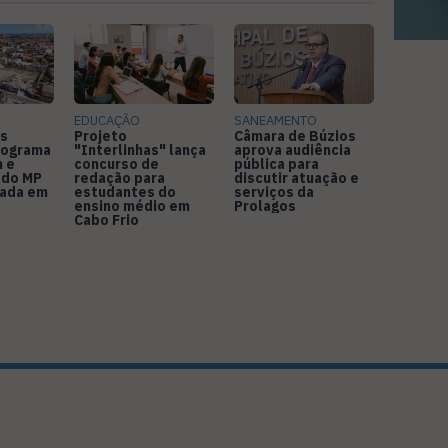
EDUCAÇÃO
SANEAMENTO
s
Projeto
Câmara de Búzios
nograma
"Interlinhas" lança
aprova audiência
 e
concurso de
pública para
 do MP
redação para
discutir atuação e
rada em
estudantes do
serviços da
ensino médio em
Prolagos
Cabo Frio