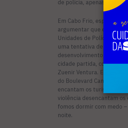
de polícia, apenas. É quest
Em Cabo Frio, especificamen
argumentar que este é o r
Unidades de Polícia Pacif
uma tentativa de eximir a
desenvolvimento question
cidade partida, conforme e
Zuenir Ventura. Estamos pa
do Boulevard Canal, a Prai
encantam os turistas, e a 
violência desencantam os c
fomos dormir com medo – 
noite.