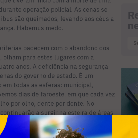
 que tiveram início com a morte de uma
urante operação policial. As cenas se
R
ibus são queimados, levando aos céus a
n
rança. Habemus medo.
 periferias padecem com o abandono dos
o, olham para estes lugares com a
uatro anos. A deficiência na segurança
enas do governo de estado. É um
o em todas as esferas: municipal,
ivemos dias de faroeste, em que cada vez
lho por olho, dente por dente. No
continuarão a surgir na esteira de áreas
 investimentos pífios em qualidade de
tura. Segurança pública não é questão