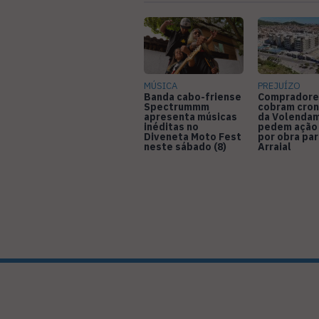
MÚSICA
PREJUÍZO
Banda cabo-friense
Compradore
Spectrummm
cobram cro
apresenta músicas
da Volendam
inéditas no
pedem ação
Diveneta Moto Fest
por obra pa
neste sábado (8)
Arraial