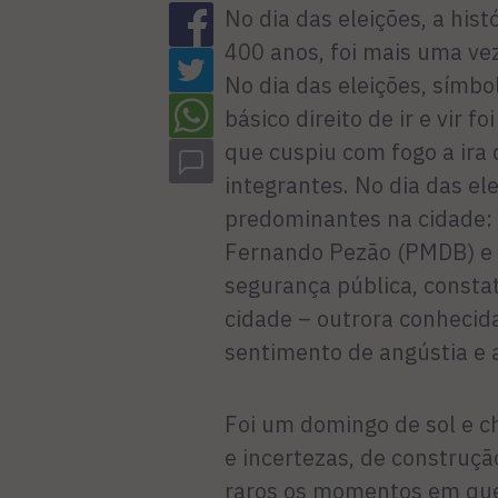
No dia das eleições, a hist
400 anos, foi mais uma ve
No dia das eleições, símbo
básico direito de ir e vir f
que cuspiu com fogo a ira
integrantes. No dia das el
predominantes na cidade: a
Fernando Pezão (PMDB) e a
segurança pública, const
cidade – outrora conhecid
sentimento de angústia e 
Foi um domingo de sol e ch
e incertezas, de construçã
raros os momentos em que 