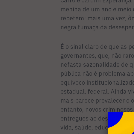
Carro e Jardim Experança,
menina de um ano e meio d
repetem: mais uma vez, ôn
negra fumaça da desespe
É o sinal claro de que as
governantes, que, não rar
nefasta sazonalidade de q
pública não é problema ap
equívoco institucionalizad
estadual, federal. Ainda v
mais parece prevalecer o o
entanto, novos criminosos 
entregues ao descaso, com
vida, saúde, educação, cul