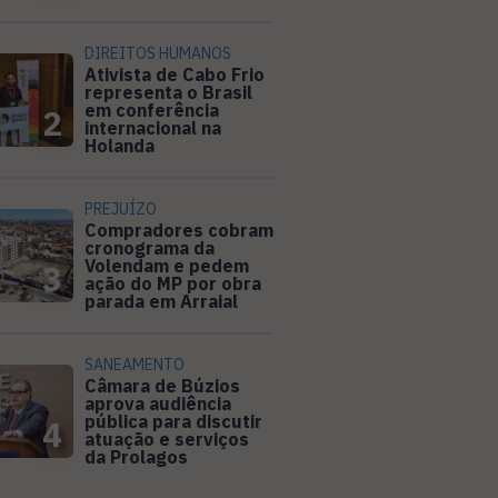
DIREITOS HUMANOS
Ativista de Cabo Frio
representa o Brasil
em conferência
2
internacional na
Holanda
PREJUÍZO
Compradores cobram
cronograma da
Volendam e pedem
3
ação do MP por obra
parada em Arraial
SANEAMENTO
Câmara de Búzios
aprova audiência
pública para discutir
4
atuação e serviços
da Prolagos