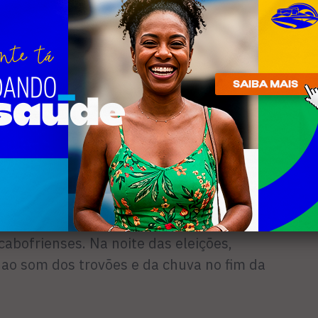
ão social, sobretudo.
te, justificativa simplória seria
esultado da migração de criminosos de
icadora (UPPs). Trata-se de um engodo,
 culpa de um processo de
ável. Somos, assim como o Rio, uma
xpressão eternizada pelo jornalista
rtidos entre a cidade-espetáculo, a orla
a do Forte, cujas belezas naturais
cidade-tragédia, cujas chamas da
abofrienses. Na noite das eleições,
ao som dos trovões e da chuva no fim da