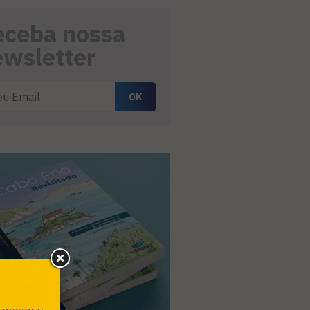
eceba nossa
ewsletter