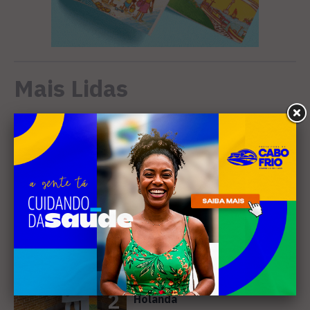
Mais Lidas
EVENTOS
Cabo Frio recebe 20ª edição
do Diveneta Moto Fest neste
fim de semana
1
DIREITOS HUMANOS
Ativista de Cabo Frio
representa o Brasil em
conferência internacional na
2
Holanda