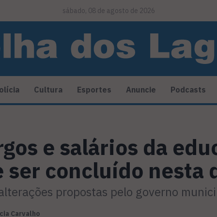
sábado, 08 de agosto de 2026
olícia
Cultura
Esportes
Anuncie
Podcasts
rgos e salários da edu
e ser concluído nesta 
alterações propostas pelo governo munici
cia Carvalho