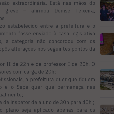
são extraordinária. Está nas mãos do
greve – afirmou Denise Teixeira,
os.
zo estabelecido entre a prefeitura e o
umento fosse enviado à casa legislativa
o, a categoria não concordou com os
opôs alterações nos seguintes pontos da
sor II de 22h e de professor I de 20h. O
sores com carga de 20h;
fissionais, a prefeitura quer que fiquem
ão e o Sepe quer que permaneça nas
tualmente;
ia de inspetor de aluno de 30h para 40h,;
 o plano seja aplicado apenas para os