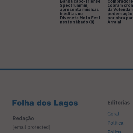
Banda cabo-friense
Compradore
Spectrummm
cobram cro
apresenta músicas
da Volendam
inéditas no
pedem ação
Diveneta Moto Fest
por obra pa
neste sábado (8)
Arraial
Editorias
Geral
Redação
Política
[email protected]
Polícia