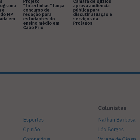
s
Projeto
Câmara de Búzios
nograma
"Interlinhas" lança
aprova audiência
 e
concurso de
pública para
 do MP
redação para
discutir atuação e
rada em
estudantes do
serviços da
ensino médio em
Prolagos
Cabo Frio
Colunistas
Esportes
Nathan Barbosa
Opinião
Léo Borges
Coronavírus
Viviane de Cássia