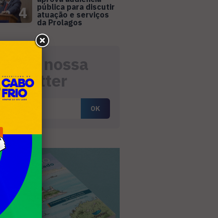
pública para discutir
4
atuação e serviços
da Prolagos
eceba nossa
ewsletter