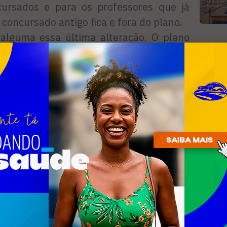
ncursados e para os professores que já
 concursado antigo fica e fora do plano.
alguma essa última alteração. O plano
s profissionais da educação - concluiu
R
n